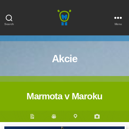
Search
Menu
Marmota
Akcie
Marmota v Maroku