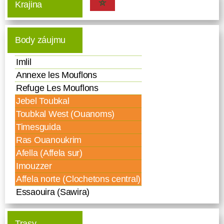
Krajina
Body záujmu
Imlil
Annexe les Mouflons
Refuge Les Mouflons
Jebel Toubkal
Toubkal West (Ouanoms)
Timesguida
Ras Ouanoukrim
Afella (Affela sur)
Imouzzer
Affela norte (Clochetons central)
Essaouira (Sawira)
Trasy