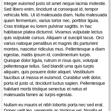
Pellentesque a diam egestas, mattis
Integer euismod justo sit amet neque lacinia molestie.
ipsum id, condimentum turpis.
Sed libero enim, tincidunt ut consequat id, tempor
Quisque dolor ligula, rutrum in risus
vehicula felis. Ut id malesuada diam. Nulla malesuada
quis, volutpat pellentesque tellus.
quam fermentum, varius tortor nec, porttitor ligula.
Sed blandit urna quis turpis aliquam,
Cras tristique eu lorem pulvinar sagittis. In hac
quis posuere dolor aliquet.
habitasse platea dictumst. Vivamus vulputate lectus
Vestibulum faucibus ut massa et
quis vulputate cursus. Aliquam ut suscipit lacus. Orci
euismod. Curabitur velit dolor, porta
varius natoque penatibus et magnis dis parturient
id justo ut, tincidunt luctus sapien.
montes, nascetur ridiculus mus. Pellentesque a diam
Pellentesque habitant morbi tristique
egestas, mattis ipsum id, condimentum turpis.
senectus et netus et malesuada
Quisque dolor ligula, rutrum in risus quis, volutpat
fames ac turpis egestas.
pellentesque tellus. Sed blandit urna quis turpis
aliquam, quis posuere dolor aliquet. Vestibulum
Nullam eu mauris et nibh lobortis
faucibus ut massa et euismod. Curabitur velit dolor,
porta nec sed erat. Donec velit leo,
porta id justo ut, tincidunt luctus sapien. Pellentesque
venenatis ac tristique vel, fringilla et
habitant morbi tristique senectus et netus et
justo. Cras ut orci nisl. Cras congue
malesuada fames ac turpis egestas.
dignissim tortor. Cras egestas
ullamcorper ante, sit amet congue
Nullam eu mauris et nibh lobortis porta nec sed erat.
lorem ullamcorper eget. Fusce quis
Donec velit leo, venenatis ac tristique vel, fringilla et