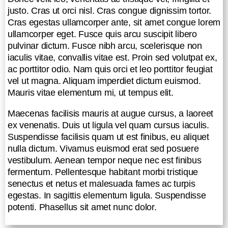
arcu suscipit libero pulvinar dictum.
justo. Cras ut orci nisl. Cras congue dignissim tortor.
Fusce nibh arcu, scelerisque non
Cras egestas ullamcorper ante, sit amet congue lorem
iaculis vitae, convallis vitae est.
ullamcorper eget. Fusce quis arcu suscipit libero
Proin sed volutpat ex, ac porttitor
pulvinar dictum. Fusce nibh arcu, scelerisque non
odio. Nam quis orci et leo porttitor
iaculis vitae, convallis vitae est. Proin sed volutpat ex,
feugiat vel ut magna. Aliquam
ac porttitor odio. Nam quis orci et leo porttitor feugiat
imperdiet dictum euismod. Mauris
vel ut magna. Aliquam imperdiet dictum euismod.
vitae elementum mi, ut tempus elit.
Mauris vitae elementum mi, ut tempus elit.
Maecenas facilisis mauris at augue
Maecenas facilisis mauris at augue cursus, a laoreet
cursus, a laoreet ex venenatis. Duis
ex venenatis. Duis ut ligula vel quam cursus iaculis.
ut ligula vel quam cursus iaculis.
Suspendisse facilisis quam ut est finibus, eu aliquet
Suspendisse facilisis quam ut est
nulla dictum. Vivamus euismod erat sed posuere
finibus, eu aliquet nulla dictum.
vestibulum. Aenean tempor neque nec est finibus
Vivamus euismod erat sed posuere
fermentum. Pellentesque habitant morbi tristique
vestibulum. Aenean tempor neque
senectus et netus et malesuada fames ac turpis
nec est finibus fermentum.
egestas. In sagittis elementum ligula. Suspendisse
Pellentesque habitant morbi tristique
potenti. Phasellus sit amet nunc dolor.
senectus et netus et malesuada
fames ac turpis egestas. In sagittis