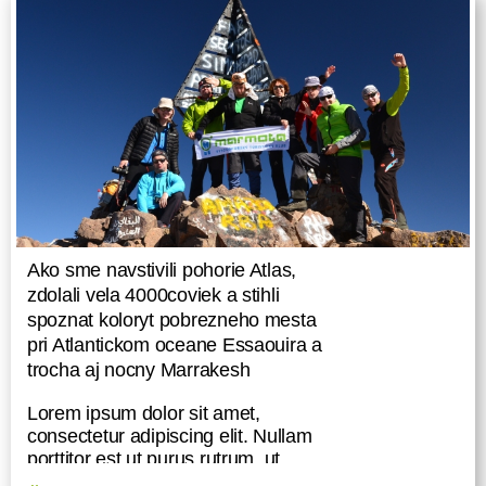
Ako sme navstivili pohorie Atlas,
zdolali vela 4000coviek a stihli
spoznat koloryt pobrezneho mesta
pri Atlantickom oceane Essaouira a
trocha aj nocny Marrakesh
Lorem ipsum dolor sit amet,
consectetur adipiscing elit. Nullam
porttitor est ut purus rutrum, ut
placerat magna imperdiet. In non