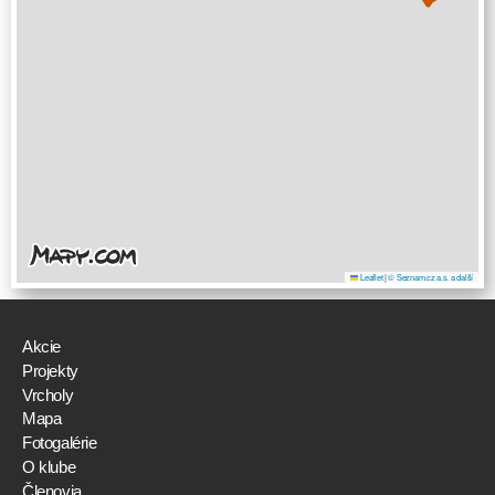
Leaflet
|
© Seznam.cz a.s. a další
Akcie
Projekty
Vrcholy
Mapa
Fotogalérie
O klube
Členovia