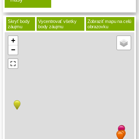
Skryť body
Vycentrovať všetky
Zobraziť mapu na celú
záujmu
body záujmu
obrazovku
+
−