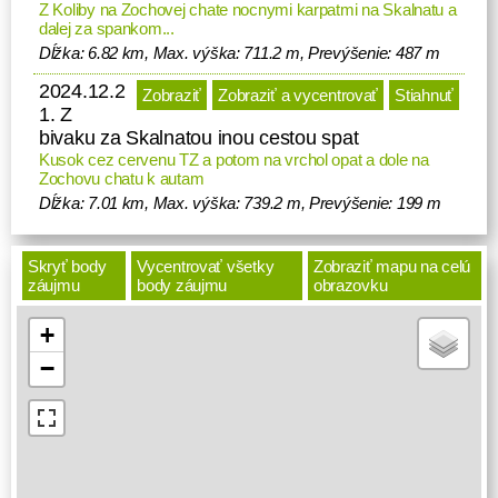
Z Koliby na Zochovej chate nocnymi karpatmi na Skalnatu a
dalej za spankom...
Dĺžka: 6.82 km, Max. výška: 711.2 m, Prevýšenie: 487 m
2024.12.2
Zobraziť
Zobraziť a vycentrovať
Stiahnuť
1. Z
bivaku za Skalnatou inou cestou spat
Kusok cez cervenu TZ a potom na vrchol opat a dole na
Zochovu chatu k autam
Dĺžka: 7.01 km, Max. výška: 739.2 m, Prevýšenie: 199 m
Skryť body
Vycentrovať všetky
Zobraziť mapu na celú
záujmu
body záujmu
obrazovku
+
−