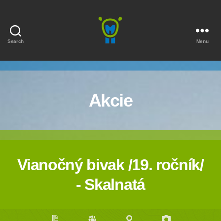
Search
Menu
Marmota
Akcie
Vianočný bivak /19. ročník/
- Skalnatá