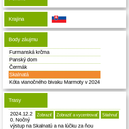
Krajina
Body záujmu
Furmanská krčma
Panský dom
Čermák
Skalnatá
Kóta vianočného bivaku Marmoty v 2024
Trasy
2024.12.2
Zobraziť
Zobraziť a vycentrovať
Stiahnuť
0. Nočný
výstup na Skalnatú a na lúčku za ňou