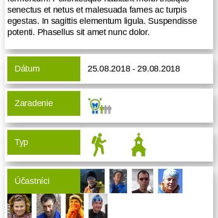
fames ac turpis egestas. In sagittis
senectus et netus et malesuada fames ac turpis
elementum ligula. Suspendisse
egestas. In sagittis elementum ligula. Suspendisse
potenti. Phasellus sit amet nunc
potenti. Phasellus sit amet nunc dolor.
dolor.
Dátum
25.08.2018 - 29.08.2018
Zaradenie
Typ
Účastníci