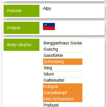
Alpy
Pohorie
Krajina
Berggasthaus Sücka
Body záujmu
Guschg
Sassfürkle
Schönberg
Steg
Silum
Gafleisattel
Kuhgrat
Garsellakopf
Drei Schwestern
Prafazei