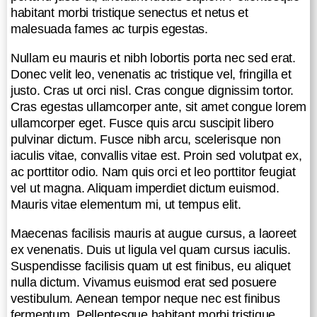
arcu suscipit libero pulvinar dictum.
habitant morbi tristique senectus et netus et
Fusce nibh arcu, scelerisque non
malesuada fames ac turpis egestas.
iaculis vitae, convallis vitae est.
Nullam eu mauris et nibh lobortis porta nec sed erat.
Proin sed volutpat ex, ac porttitor
Donec velit leo, venenatis ac tristique vel, fringilla et
odio. Nam quis orci et leo porttitor
justo. Cras ut orci nisl. Cras congue dignissim tortor.
feugiat vel ut magna. Aliquam
Cras egestas ullamcorper ante, sit amet congue lorem
imperdiet dictum euismod. Mauris
ullamcorper eget. Fusce quis arcu suscipit libero
vitae elementum mi, ut tempus elit.
pulvinar dictum. Fusce nibh arcu, scelerisque non
Maecenas facilisis mauris at augue
iaculis vitae, convallis vitae est. Proin sed volutpat ex,
cursus, a laoreet ex venenatis. Duis
ac porttitor odio. Nam quis orci et leo porttitor feugiat
ut ligula vel quam cursus iaculis.
vel ut magna. Aliquam imperdiet dictum euismod.
Suspendisse facilisis quam ut est
Mauris vitae elementum mi, ut tempus elit.
finibus, eu aliquet nulla dictum.
Maecenas facilisis mauris at augue cursus, a laoreet
Vivamus euismod erat sed posuere
ex venenatis. Duis ut ligula vel quam cursus iaculis.
vestibulum. Aenean tempor neque
Suspendisse facilisis quam ut est finibus, eu aliquet
nec est finibus fermentum.
nulla dictum. Vivamus euismod erat sed posuere
Pellentesque habitant morbi tristique
vestibulum. Aenean tempor neque nec est finibus
senectus et netus et malesuada
fermentum. Pellentesque habitant morbi tristique