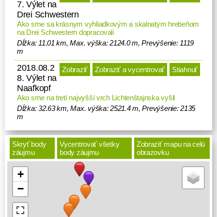
7. Výlet na
Drei Schwestern
Ako sme sa krásnym vyhliadkovým a skalnatým hrebeňom
na Drei Schwestern dopracovali
Dĺžka: 11.01 km, Max. výška: 2124.0 m, Prevýšenie: 1119
m
2018.08.2
Zobraziť
Zobraziť a vycentrovať
Stiahnuť
8. Výlet na
Naafkopf
Ako sme na tretí najvyšší vrch Lichtenštajnska vyšli
Dĺžka: 32.63 km, Max. výška: 2521.4 m, Prevýšenie: 2135
m
Skryť body
Vycentrovať všetky
Zobraziť mapu na celú
záujmu
body záujmu
obrazovku
+
−