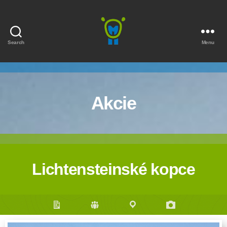
Search
Menu
Marmota
Akcie
Lichtensteinské kopce