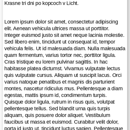
Pellentesque a diam egestas, mattis
Krasne tri dni po kopcoch v Licht.
ipsum id, condimentum turpis.
Quisque dolor ligula, rutrum in risus
Lorem ipsum dolor sit amet, consectetur adipiscing
quis, volutpat pellentesque tellus.
elit. Aenean vehicula ultrices massa ut porttitor.
Sed blandit urna quis turpis aliquam,
Integer euismod justo sit amet neque lacinia molestie.
quis posuere dolor aliquet.
Sed libero enim, tincidunt ut consequat id, tempor
Vestibulum faucibus ut massa et
vehicula felis. Ut id malesuada diam. Nulla malesuada
euismod. Curabitur velit dolor, porta
quam fermentum, varius tortor nec, porttitor ligula.
id justo ut, tincidunt luctus sapien.
Cras tristique eu lorem pulvinar sagittis. In hac
Pellentesque habitant morbi tristique
habitasse platea dictumst. Vivamus vulputate lectus
senectus et netus et malesuada
quis vulputate cursus. Aliquam ut suscipit lacus. Orci
fames ac turpis egestas.
varius natoque penatibus et magnis dis parturient
Nullam eu mauris et nibh lobortis
montes, nascetur ridiculus mus. Pellentesque a diam
porta nec sed erat. Donec velit leo,
egestas, mattis ipsum id, condimentum turpis.
venenatis ac tristique vel, fringilla et
Quisque dolor ligula, rutrum in risus quis, volutpat
justo. Cras ut orci nisl. Cras congue
pellentesque tellus. Sed blandit urna quis turpis
dignissim tortor. Cras egestas
aliquam, quis posuere dolor aliquet. Vestibulum
ullamcorper ante, sit amet congue
faucibus ut massa et euismod. Curabitur velit dolor,
lorem ullamcorper eget. Fusce quis
porta id justo ut, tincidunt luctus sapien. Pellentesque