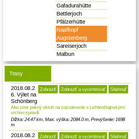
Gafadurahütte
Bettlerjoch
Pfälzerhütte
Naafkopf
Augstenberg
Sareiserjoch
Malbun
Trasy
2018.08.2
Zobraziť
Zobraziť a vycentrovať
Stiahnuť
6. Výlet na
Schönberg
Ako sme pekný okruh na zoznámenie s Lichtenštajnskými
vrchmi spravili
Dĺžka: 24.47 km, Max. výška: 2084.0 m, Prevýšenie: 1698
m
2018.08.2
Zobraziť
Zobraziť a vycentrovať
Stiahnuť