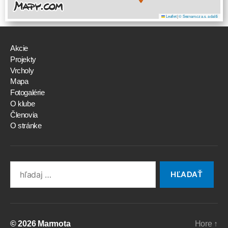
Leaflet
|
© Seznam.cz a.s. a další
Akcie
Projekty
Vrcholy
Mapa
Fotogalérie
O klube
Členovia
O stránke
Search
for:
© 2026
Marmota
Hore
↑