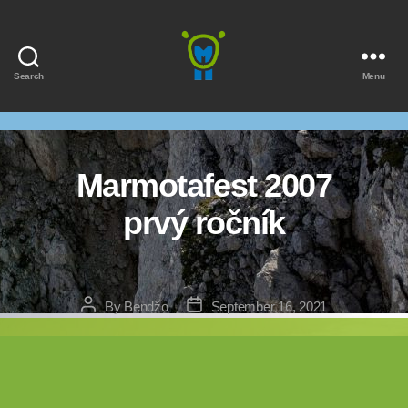
Search
Menu
Marmota
Marmotafest 2007
prvý ročník
Post
Post
By
Bendžo
September 16, 2021
author
date