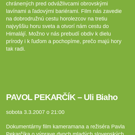
chránených pred odvážlivcami obrovskými
lavínami a ľadovými bariérami. Film nás zavedie
na dobrodružnú cestu horolezcov na tretiu
najvyššiu horu sveta a otvorí nám cestu do
Himalájí. Možno v nás prebudí obdiv k dielu
prírody i k ľuďom a pochopíme, prečo majú hory
tak radi.
PAVOL PEKARČÍK – Uli Biaho
sobota 3.3.2007 o 21:00
Dokumentárny film kameramana a režiséra Pavla
Pekarčíka o výprave dvoch mladých slovenských