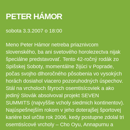
PETER HÁMOR
sobota 3.3.2007 o 18:00
Meno Peter Hámor netreba priaznivcom
slovenského, ba ani svetového horolezectva nijak
špeciálne predstavovať. Tento 42-ročný rodák zo
Spišskej Soboty, momentálne žijúci v Poprade,
počas svojho dlhoročného pôsobenia vo vysokých
horách dosiahol viacero pozoruhodných úspechov.
Stál na vrcholoch štyroch osemtisícoviek a ako
jediný Slovák absolvoval projekt SEVEN
SUMMITS (najvyššie vcholy siedmich kontinentov).
Najúspešnejším rokom v jeho doterajšej športovej
kariére bol určite rok 2006, kedy postupne zdolal tri
osemtisícové vrcholy – Cho Oyu, Annapurnu a