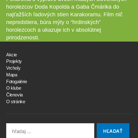
horolezcov Doda Kopolda a Gaba Čmárika do
najťažších ľadových stien Karakoramu. Film nič
nepredstiera, búra mýty o “hrdinských”
horolezcoch a ukazuje ich v absolútnej
prirodzenosti.
Akcie
Projekty
Vrcholy
Mapa
Fotogalérie
O klube
Členovia
O stránke
Search
for: