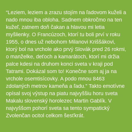
“Leziem, leziem a zrazu stojím na ľadovom kuželi a
nado mnou iba obloha. Sadnem obkročmo na ten
kužeľ, zatnem doň čakan a hlavou mi letia
myšlienky. O Francúzoch, ktorí tu boli prví v roku
1955, o dnes už nebohom Milanovi Kriššákovi,
ktorý bol na vrchole ako prvý Slovák pred 26 rokmi,
o manželke, deťoch a kamarátoch, ktorí mi držia
palce kdesi na druhom konci sveta v kraji pod
Tatrami. Dokázal som to! Konečne som aj ja na
vrchole osemtisícovky. A podo mnou 8463
zdolaných metrov kameňa a ľadu.” Takto emotívne
opísal svoj výstup na piatu najvyššiu horu sveta
Makalu slovenský horolezec Martin Gablík. V
najvyššom pohorí sveta sa tento sympatický
Zvolenčan ocitol celkom šesťkrát.