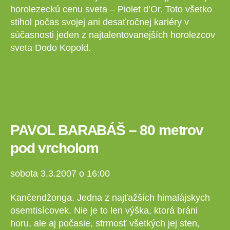
horolezeckú cenu sveta – Piolet d’Or. Toto všetko
stihol počas svojej ani desaťročnej kariéry v
súčasnosti jeden z najtalentovanejších horolezcov
sveta Dodo Kopold.
PAVOL BARABÁŠ – 80 metrov
pod vrcholom
sobota 3.3.2007 o 16:00
Kančendžonga. Jedna z najťažších himalájskych
osemtisícovek. Nie je to len výška, ktorá bráni
horu, ale aj počasie, strmosť všetkých jej sten,