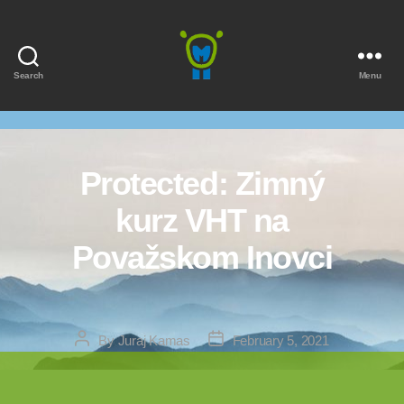
Search
Menu
Marmota
Protected: Zimný
kurz VHT na
Považskom Inovci
Post
Post
By
Juraj Kamas
February 5, 2021
author
date