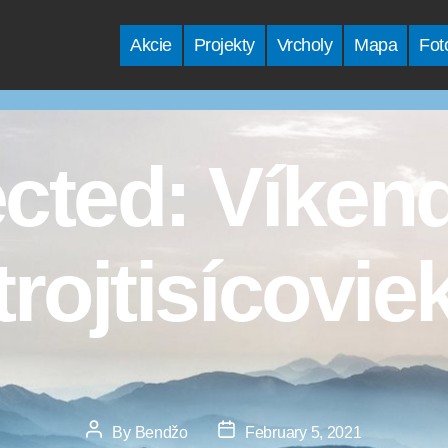
Akcie
Projekty
Vrcholy
Mapa
Fot
cted: Víken
trojtisícovie
Post
Post
By
Bendžo
February 5, 2021