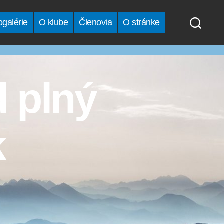
ogalérie
O klube
Členovia
O stránke
d plný
k