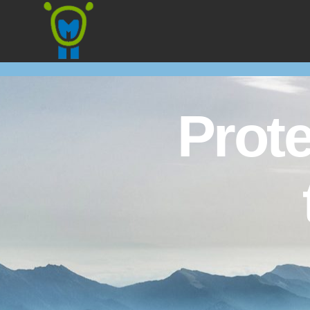
Marmota
Prote