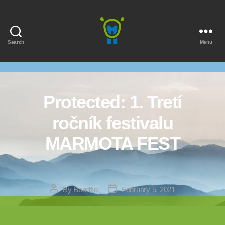
Search
Menu
Marmota
Protected: 1. Tretí
ročník festivalu
MARMOTA FEST
Post
Post
By
Bendžo
February 5, 2021
author
date