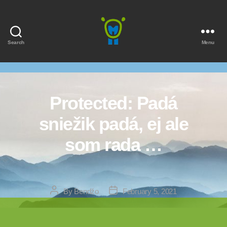
Search
Menu
Marmota
Protected: Padá
sniežik padá, ej ale
som rada …
Post
Post
By
Bendžo
February 5, 2021
author
date