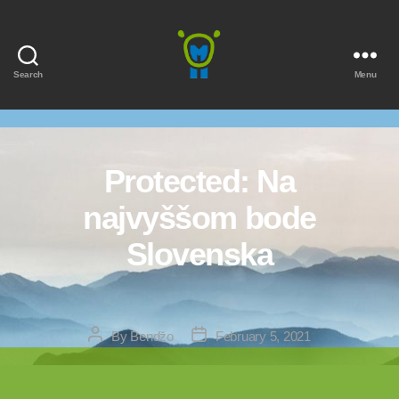
Search
Menu
Marmota
Protected: Na
najvyššom bode
Slovenska
Post
Post
By
Bendžo
February 5, 2021
author
date