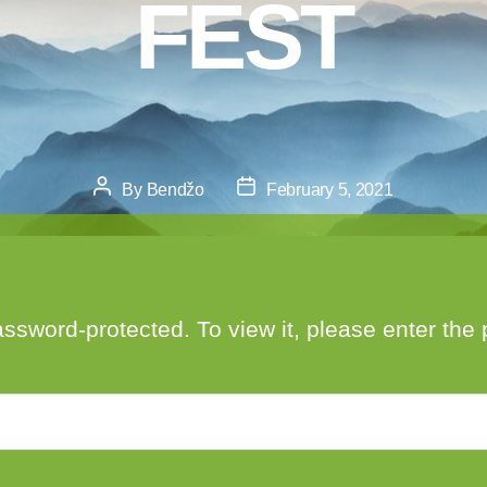
FEST
Post
Post
By
Bendžo
February 5, 2021
author
date
assword-protected. To view it, please enter th