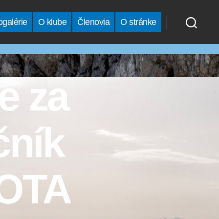
ogalérie
O klube
Členovia
O stránke
e za
čník
MOTA