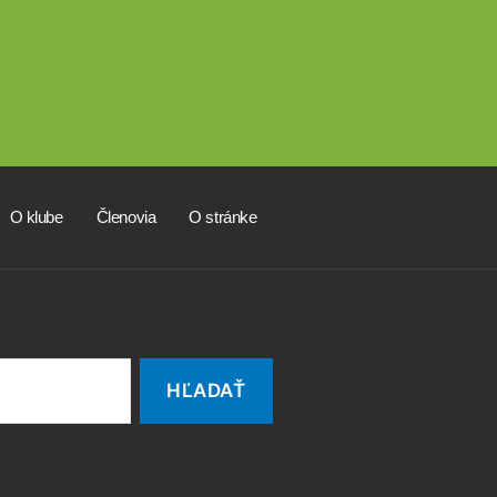
O klube
Členovia
O stránke