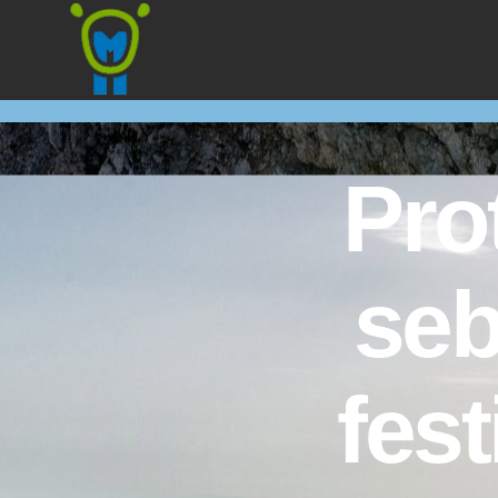
Marmota
Pro
seb
fes