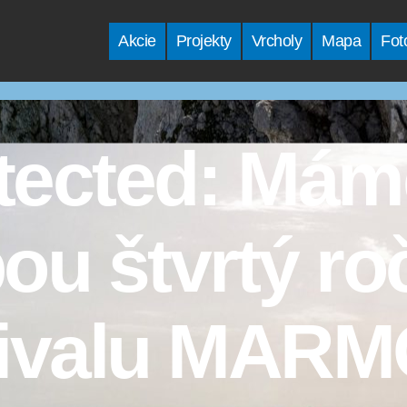
Akcie
Projekty
Vrcholy
Mapa
Fot
tected: Mám
ou štvrtý ro
tivalu MAR