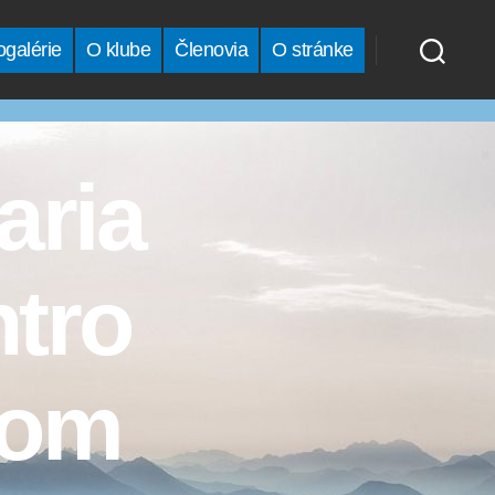
ogalérie
O klube
Členovia
O stránke
aria
ntro
nom