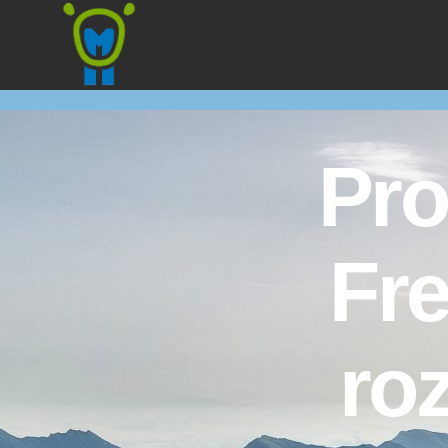
Marmota
Pro
Fre
ro