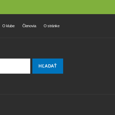
O klube
Členovia
O stránke