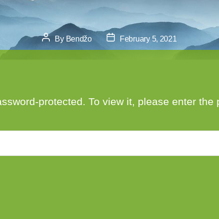
Post
Post
By
Bendžo
February 5, 2021
author
date
assword-protected. To view it, please enter th