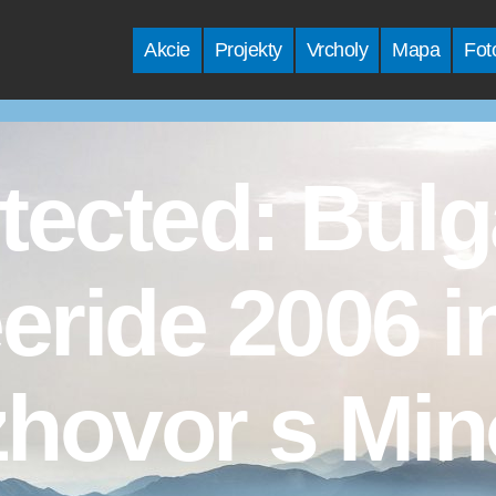
Akcie
Projekty
Vrcholy
Mapa
Fot
tected: Bulg
eride 2006 i
zhovor s Mi