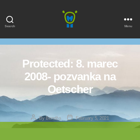
Search
Menu
Marmota
Protected: 8. marec
2008- pozvanka na
Oetscher
Post
Post
By
Bendžo
February 5, 2021
author
date