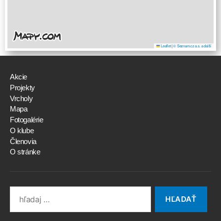
Leaflet
|
© Seznam.cz a.s. a další
Akcie
Projekty
Vrcholy
Mapa
Fotogalérie
O klube
Členovia
O stránke
Search
for: