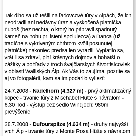
28.7.2008 -
Dufourspitze (4.634 m)
- druhý najvyšší vrch Álp - trvanie
Tak dlho sa už tešili na ľadovcové túry v Alpách, že ich
túry z Monte Rosa Hütte s návratom
neodradil ani nedávny úraz a vyskočená platnička.
- 11.55 hod - výstup cez sedlo
Ľuboš (bez nechta, o ktorý ho pripravil spadnutý
Silbersattel; 1.600m prevýšenie
kameň na nohu pri istení spolulezca) a Danca (už
1.8.2008 -
Dom (4.545 m)
- najvyšší
tradične s vykriveným chrbtom kvôli posunutej
vrchol Švajčiarska - trvanie túry z
platničke) nakoniec predsa len vyrazili. Vyplatilo sa,
Dom Hütte s návratom - 9.55 hod -
vrátili sa zdraví, plní krásnych dojmov a bohatší o
výstup cez sedlo Festijoch
zážitky a pohľady z troch švajčiarskych štvortisícoviek
hrebeňom Festigrat; 1.650m
v oblasti Walliských Álp. Ak Vás to zaujíma, pozrite sa
prevýšenie
aj vo fotogalérií, kam sa im podarilo vyliezť:
24.7.2008 -
Nadelhorn (4.327 m)
- prvý aklimatizačný
kopec - trvanie túry z Mischabel Hütte s návratom -
6.30 hod - výstup cez sedlo Windjoch; 980m
prevýšenie
28.7.2008 -
Dufourspitze (4.634 m)
- druhý najvyšší
vrch Álp - trvanie túry z Monte Rosa Hütte s návratom