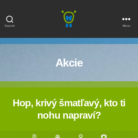
Search
Menu
Marmota
Akcie
Hop, krivý šmatľavý, kto ti
nohu napraví?