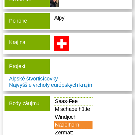
Alpy
Pohorie
Krajina
Projekt
Alpské štvortisícovky
Najvyššie vrcholy európskych krajín
Saas-Fee
Body záujmu
Mischabelhütte
Windjoch
Nadelhorn
Zermatt