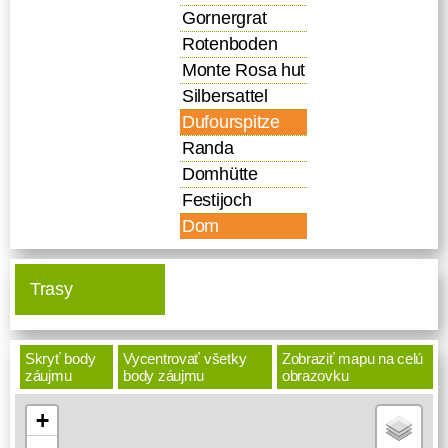
Gornergrat
Rotenboden
Monte Rosa hut
Silbersattel
Dufourspitze
Randa
Domhütte
Festijoch
Dom
Trasy
Skryť body
Vycentrovať všetky
Zobraziť mapu na celú
záujmu
body záujmu
obrazovku
+