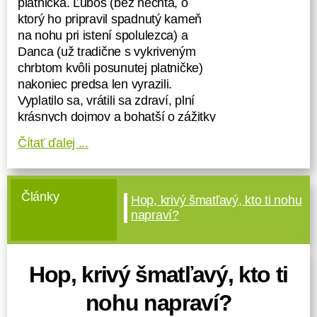
platnička. Ľuboš (bez nechta, o
ktorý ho pripravil spadnutý kameň
na nohu pri istení spolulezca) a
Danca (už tradične s vykriveným
chrbtom kvôli posunutej platničke)
nakoniec predsa len vyrazili.
Vyplatilo sa, vrátili sa zdraví, plní
krásnych dojmov a bohatší o zážitky
a pohľady z troch švajčiarskych
Čítať ďalej ...
štvortisícoviek v oblasti Walliských
Álp. Ak Vás to zaujíma, pozrite sa aj
vo fotogalérií, kam sa im podarilo
Články
vyliezť:
Hop, krivý šmatľavý, kto ti nohu
napraví?
24.7.2008 -
Nadelhorn (4.327 m)
-
prvý aklimatizačný kopec - trvanie
túry z Mischabel Hütte s návratom -
Hop, krivý šmatľavý, kto ti
6.30 hod - výstup cez sedlo
Windjoch; 980m prevýšenie
nohu napraví?