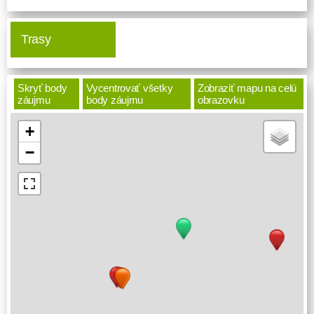
Trasy
Skryť body
Vycentrovať všetky
Zobraziť mapu na celú
záujmu
body záujmu
obrazovku
+
−