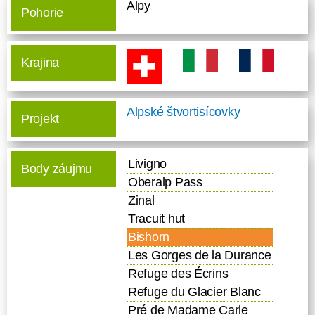
Alpy
Pohorie
Krajina
Alpské štvortisícovky
Projekt
Livigno
Body záujmu
Oberalp Pass
Zinal
Tracuit hut
Bishorn
Les Gorges de la Durance
Refuge des Écrins
Refuge du Glacier Blanc
Pré de Madame Carle