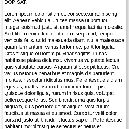
DOPISAT.
nascetur ridiculus mus.
Pellentesque a diam egestas, mattis
Lorem ipsum dolor sit amet, consectetur adipiscing
ipsum id, condimentum turpis.
elit. Aenean vehicula ultrices massa ut porttitor.
Quisque dolor ligula, rutrum in risus
Integer euismod justo sit amet neque lacinia molestie.
quis, volutpat pellentesque tellus.
Sed libero enim, tincidunt ut consequat id, tempor
Sed blandit urna quis turpis aliquam,
vehicula felis. Ut id malesuada diam. Nulla malesuada
quis posuere dolor aliquet.
quam fermentum, varius tortor nec, porttitor ligula.
Vestibulum faucibus ut massa et
Cras tristique eu lorem pulvinar sagittis. In hac
euismod. Curabitur velit dolor, porta
habitasse platea dictumst. Vivamus vulputate lectus
id justo ut, tincidunt luctus sapien.
quis vulputate cursus. Aliquam ut suscipit lacus. Orci
Pellentesque habitant morbi tristique
varius natoque penatibus et magnis dis parturient
senectus et netus et malesuada
montes, nascetur ridiculus mus. Pellentesque a diam
fames ac turpis egestas.
egestas, mattis ipsum id, condimentum turpis.
Quisque dolor ligula, rutrum in risus quis, volutpat
Nullam eu mauris et nibh lobortis
pellentesque tellus. Sed blandit urna quis turpis
porta nec sed erat. Donec velit leo,
aliquam, quis posuere dolor aliquet. Vestibulum
venenatis ac tristique vel, fringilla et
faucibus ut massa et euismod. Curabitur velit dolor,
justo. Cras ut orci nisl. Cras congue
porta id justo ut, tincidunt luctus sapien. Pellentesque
dignissim tortor. Cras egestas
habitant morbi tristique senectus et netus et