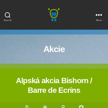
Search
Menu
Marmota
Akcie
Alpská akcia Bishorn /
Barre de Ecrins