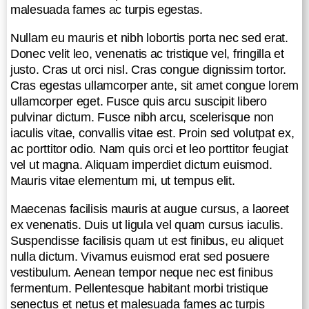
ullamcorper ante, sit amet congue
malesuada fames ac turpis egestas.
lorem ullamcorper eget. Fusce quis
arcu suscipit libero pulvinar dictum.
Nullam eu mauris et nibh lobortis porta nec sed erat.
Fusce nibh arcu, scelerisque non
Donec velit leo, venenatis ac tristique vel, fringilla et
iaculis vitae, convallis vitae est.
justo. Cras ut orci nisl. Cras congue dignissim tortor.
Proin sed volutpat ex, ac porttitor
Cras egestas ullamcorper ante, sit amet congue lorem
odio. Nam quis orci et leo porttitor
ullamcorper eget. Fusce quis arcu suscipit libero
feugiat vel ut magna. Aliquam
pulvinar dictum. Fusce nibh arcu, scelerisque non
imperdiet dictum euismod. Mauris
iaculis vitae, convallis vitae est. Proin sed volutpat ex,
vitae elementum mi, ut tempus elit.
ac porttitor odio. Nam quis orci et leo porttitor feugiat
vel ut magna. Aliquam imperdiet dictum euismod.
Maecenas facilisis mauris at augue
Mauris vitae elementum mi, ut tempus elit.
cursus, a laoreet ex venenatis. Duis
ut ligula vel quam cursus iaculis.
Maecenas facilisis mauris at augue cursus, a laoreet
Suspendisse facilisis quam ut est
ex venenatis. Duis ut ligula vel quam cursus iaculis.
finibus, eu aliquet nulla dictum.
Suspendisse facilisis quam ut est finibus, eu aliquet
Vivamus euismod erat sed posuere
nulla dictum. Vivamus euismod erat sed posuere
vestibulum. Aenean tempor neque
vestibulum. Aenean tempor neque nec est finibus
nec est finibus fermentum.
fermentum. Pellentesque habitant morbi tristique
Pellentesque habitant morbi tristique
senectus et netus et malesuada fames ac turpis