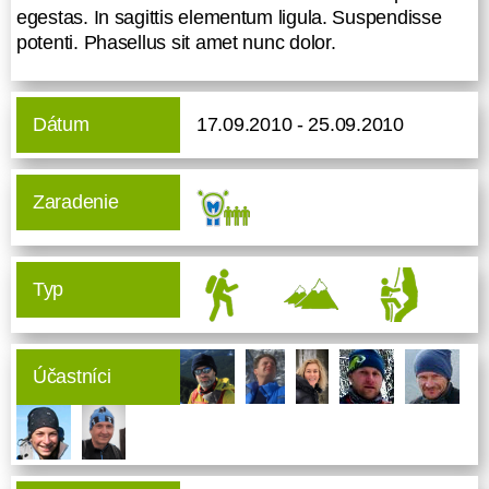
senectus et netus et malesuada
egestas. In sagittis elementum ligula. Suspendisse
fames ac turpis egestas. In sagittis
potenti. Phasellus sit amet nunc dolor.
elementum ligula. Suspendisse
potenti. Phasellus sit amet nunc
dolor.
Dátum
17.09.2010 - 25.09.2010
Zaradenie
Typ
Účastníci