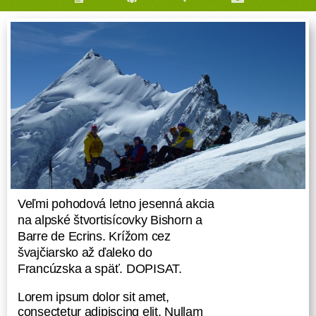
Veľmi pohodová letno jesenná akcia
na alpské štvortisícovky Bishorn a
Barre de Ecrins. Krížom cez
švajčiarsko až ďaleko do
Francúzska a späť. DOPISAT.
Lorem ipsum dolor sit amet,
consectetur adipiscing elit. Nullam