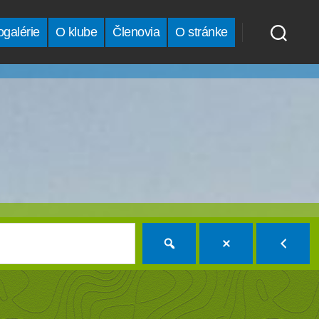
ogalérie
O klube
Členovia
O stránke