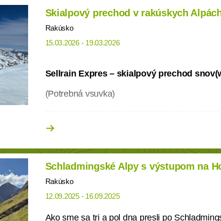
Skialpový prechod v rakúskych Alpách
Rakúsko
15.03.2026 - 19.03.2026
Sellrain Expres – skialpový prechod snov(
(Potrebná vsuvka)­
%%%%%%%%%%%%%%%%%%%%%%
Od kamaráta Lukáša Stanzela sme si dovolili p
ktorej sa zúčastnili aj dvaja chlapci z klubu
oficiálne uverejnený na portáli vetroplachmaga
Schladmingské Alpy s výstupom na H
https://skialpinizmus.vetroplachmagazin.sk/se
w-v-okoli-innsbrucku-2689
Rakúsko
12.09.2025 - 16.09.2025
To len pre info, že nemáme tendencie kradnúť 
použijeme na svoje klubové účely a pridáme t
Ako sme sa tri a pol dna presli po Schladmin